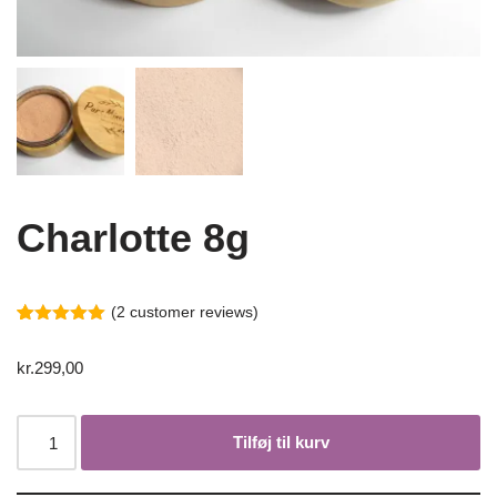
Charlotte 8g
(
2
customer reviews)
5
5
2
ud af
based on
kr.
299,00
customer
ratings
Tilføj til kurv