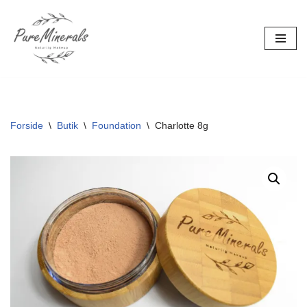
Spring
til
indhold
Forside
\
Butik
\
Foundation
\
Charlotte 8g