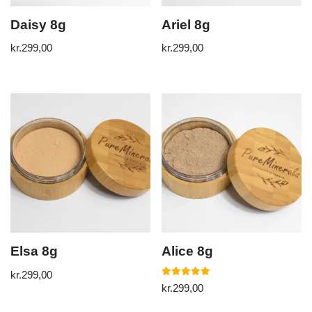
Daisy 8g
Ariel 8g
kr.
299,00
kr.
299,00
Elsa 8g
Alice 8g
kr.
299,00
5
kr.
299,00
ud af 5