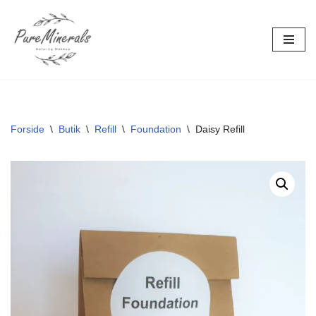
Spring
til
indhold
Forside
\
Butik
\
Refill
\
Foundation
\
Daisy Refill