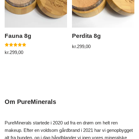
Fauna 8g
Perdita 8g
kr.
299,00
5
kr.
299,00
ud af 5
Om PureMinerals
PureMinerals startede i 2020 ud fra en drøm om helt ren
makeup. Efter en voldsom gårdbrand i 2021 har vi genopbygget
alt fra bunden, og i dag håndblander vi igen vores mineralske