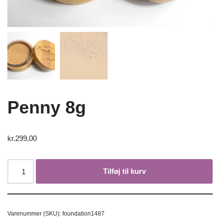
Penny 8g
kr.
299,00
Tilføj til kurv
Varenummer (SKU):
foundation1487