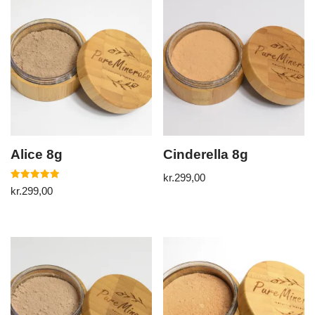
Alice 8g
Cinderella 8g
kr.
299,00
5
kr.
299,00
ud af 5