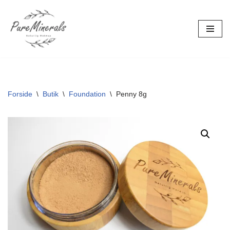
Spring
til
indhold
Forside
\
Butik
\
Foundation
\
Penny 8g