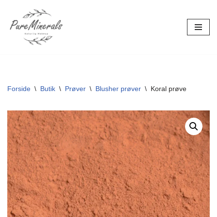
Spring
til
indhold
Forside
\
Butik
\
Prøver
\
Blusher prøver
\
Koral prøve