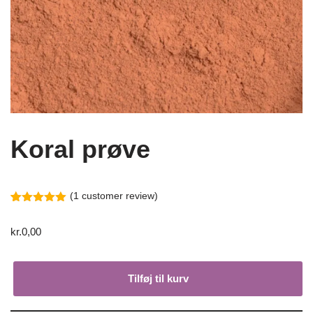
Koral prøve
(
1
customer review)
5
5
1
ud af
based on
kr.
0,00
customer
rating
Tilføj til kurv