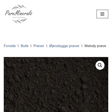
Spring
til
indhold
Forside
\
Butik
\
Prøver
\
Øjenskygge prøver
\
Melody prøve