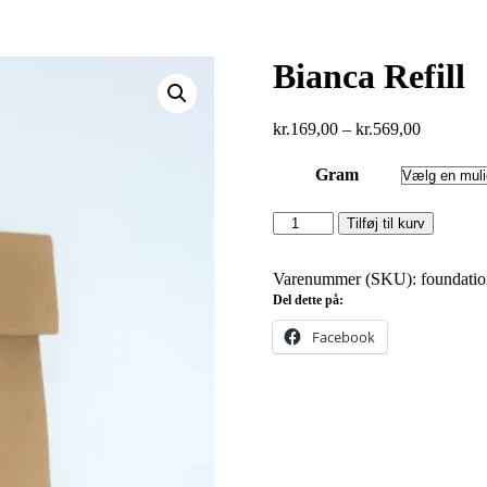
Bianca Refill
Prisinterv
kr.
169,00
–
kr.
569,00
kr.169,00
til
Gram
kr.569,00
Bianca
Tilføj til kurv
Refill
antal
Varenummer (SKU):
foundatio
Del dette på:
Facebook