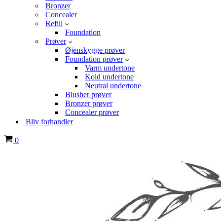
Bronzer
Concealer
Refill
Foundation
Prøver
Øjenskygge prøver
Foundation prøver
Varm undertone
Kold undertone
Neutral undertone
Blusher prøver
Bronzer prøver
Concealer prøver
Bliv forhandler
Indkøbskurv
0