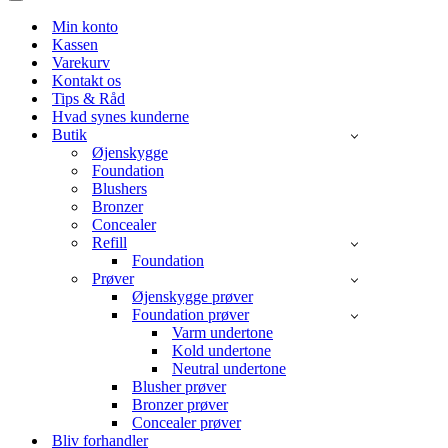
menu
Navigation
menu
Min konto
Kassen
Varekurv
Kontakt os
Tips & Råd
Hvad synes kunderne
Butik
Øjenskygge
Foundation
Blushers
Bronzer
Concealer
Refill
Foundation
Prøver
Øjenskygge prøver
Foundation prøver
Varm undertone
Kold undertone
Neutral undertone
Blusher prøver
Bronzer prøver
Concealer prøver
Bliv forhandler