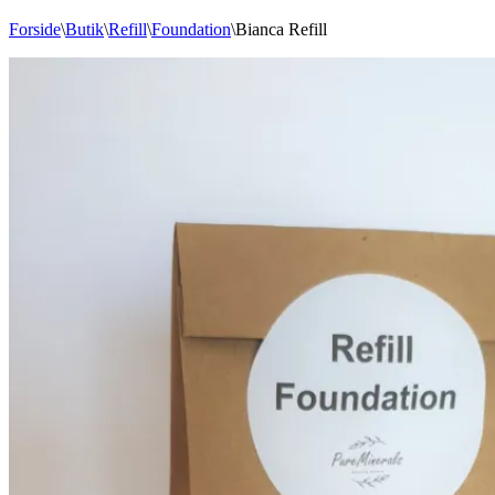
Forside
\
Butik
\
Refill
\
Foundation
\
Bianca Refill