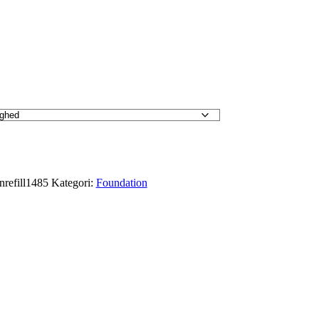
al:
nrefill1485
Kategori:
Foundation