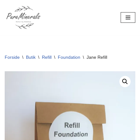
Spring
til
indhold
Forside
\
Butik
\
Refill
\
Foundation
\
Jane Refill